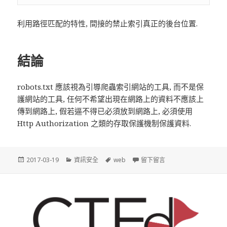
利用路徑匹配的特性, 間接的禁止索引真正的後台位置.
結論
robots.txt 應該視為引導爬蟲索引網站的工具, 而不是保
護網站的工具, 任何不希望出現在網路上的資料不應該上
傳到網路上, 假若逼不得已必須放到網路上, 必須使用
Http Authorization 之類的存取保護機制保護資料.
發
2017-03-19
分
資訊安全
標
web
留下留言
在 Robots.txt 
佈
類
籤
於