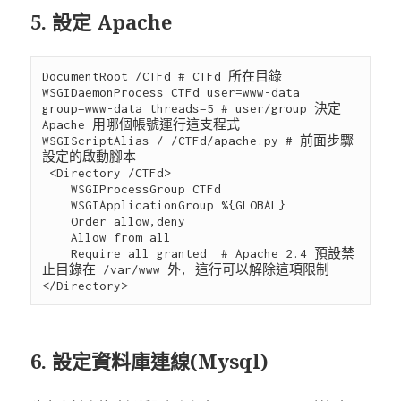
5. 設定 Apache
DocumentRoot /CTFd # CTFd 所在目錄

WSGIDaemonProcess CTFd user=www-data 
group=www-data threads=5 # user/group 決定 
Apache 用哪個帳號運行這支程式

WSGIScriptAlias / /CTFd/apache.py # 前面步驟
設定的啟動腳本

 <Directory /CTFd>

    WSGIProcessGroup CTFd

    WSGIApplicationGroup %{GLOBAL}

    Order allow,deny

    Allow from all

    Require all granted  # Apache 2.4 預設禁
止目錄在 /var/www 外, 這行可以解除這項限制

6. 設定資料庫連線(Mysql)