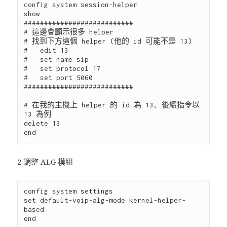
config system session-helper

show

###########################

# 這邊會顯示很多 helper

# 找到下方這個 helper (他的 id 可能不是 13)

#   edit 13

#   set name sip

#   set protocol 17

#   set port 5060

###########################

# 在我的主機上 helper 的 id 為 13, 後續指令以 
13 為例

delete 13

2 調整 ALG 模組
config system settings

set default-voip-alg-mode kernel-helper-
based

end
