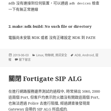
adb 沒有連接到任何裝置，可以通過
檢查
adb devices
一下有無正常連線
2. make: ndk-build: No such file or directory
電腦尚未安裝 NDK 或者 沒有正確設定 NDK 到 PATH
發
2019-06-03
分
Linux
,
物聯網
,
資訊安全
標
ADB
,
Android
,
提
權
佈
留下留言
在 利用 DirtyCow(CVE-2016-5195) 攻擊 Android 裝置
類
籤
於
關閉 Fortigate SIP ALG
在進行網路服務邊界測試的過程中, 時常掃出 5060, 2000
這兩個 Port, 但客戶均表示防火牆沒有開啟這兩個 Port,
也無法透過 Police 去進行阻擋, 經過調查後發現是
Gateway 自帶的 SIP ALG 所造成的.