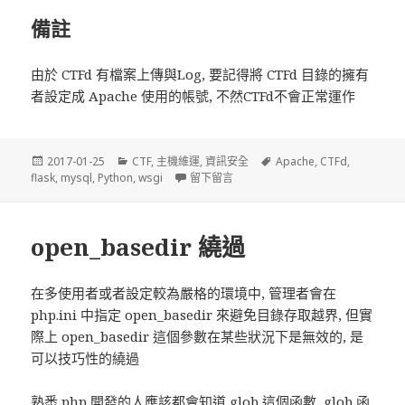
備註
由於 CTFd 有檔案上傳與Log, 要記得將 CTFd 目錄的擁有
者設定成 Apache 使用的帳號, 不然CTFd不會正常運作
發
2017-01-25
分
CTF
,
主機維運
,
資訊安全
標
Apache
,
CTFd
,
flask
佈
,
mysql
,
Python
類
,
wsgi
留下留言
在 使用 CTFd 架設 CTF 平台 (Apache
籤
於
open_basedir 繞過
在多使用者或者設定較為嚴格的環境中, 管理者會在
php.ini 中指定 open_basedir 來避免目錄存取越界, 但實
際上 open_basedir 這個參數在某些狀況下是無效的, 是
可以技巧性的繞過
熟悉 php 開發的人應該都會知道 glob 這個函數, glob 函