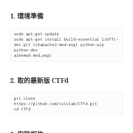
1. 環境準備
sudo apt-get update

sudo apt-get install build-essential libffi-
dev git libapache2-mod-wsgi python-pip 
python-dev

2. 取的最新版 CTFd
git clone 
https://github.com/isislab/CTFd.git
