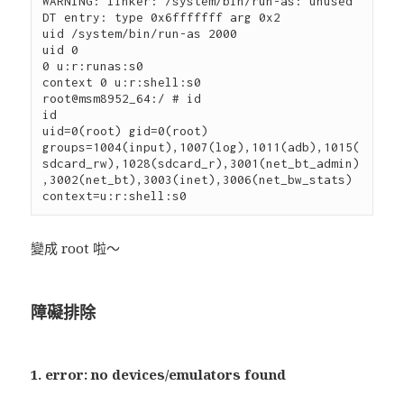
WARNING: linker: /system/bin/run-as: unused 
DT entry: type 0x6fffffff arg 0x2

uid /system/bin/run-as 2000

uid 0

0 u:r:runas:s0

context 0 u:r:shell:s0

root@msm8952_64:/ # id

id

uid=0(root) gid=0(root) 
groups=1004(input),1007(log),1011(adb),1015(
sdcard_rw),1028(sdcard_r),3001(net_bt_admin)
,3002(net_bt),3003(inet),3006(net_bw_stats) 
變成 root 啦～
障礙排除
1. error: no devices/emulators found