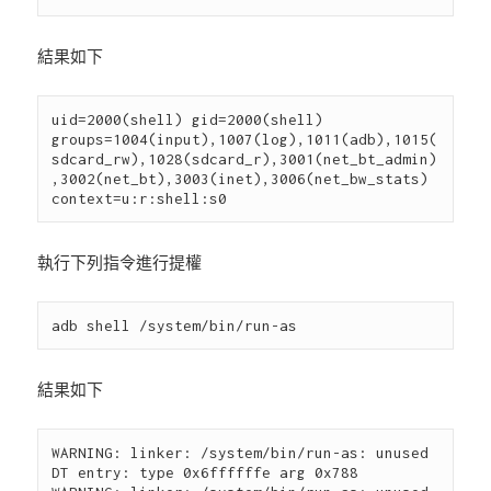
結果如下
uid=2000(shell) gid=2000(shell) 
groups=1004(input),1007(log),1011(adb),1015(
sdcard_rw),1028(sdcard_r),3001(net_bt_admin)
,3002(net_bt),3003(inet),3006(net_bw_stats) 
執行下列指令進行提權
結果如下
WARNING: linker: /system/bin/run-as: unused 
DT entry: type 0x6ffffffe arg 0x788
