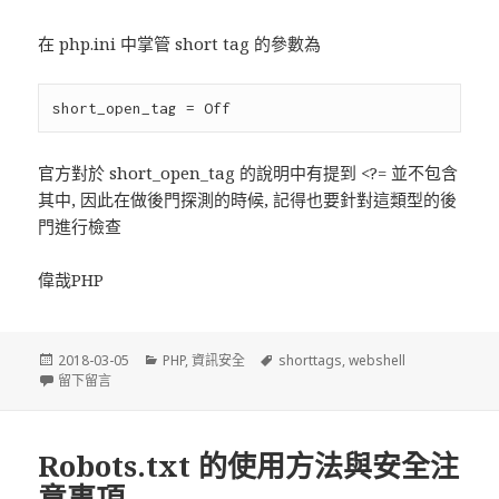
在 php.ini 中掌管 short tag 的參數為
官方對於 short_open_tag 的說明中有提到 <?= 並不包含
其中, 因此在做後門探測的時候, 記得也要針對這類型的後
門進行檢查
偉哉PHP
發
2018-03-05
分
PHP
,
資訊安全
標
shorttags
,
webshell
佈
留下留言
在 基於 Echo Shorthand Tags 的 PHP Webshell
類
籤
於
Robots.txt 的使用方法與安全注
意事項