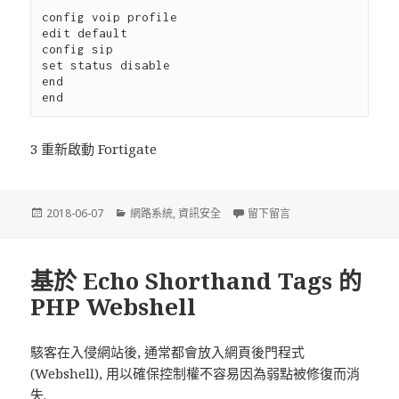
config voip profile

edit default

config sip

set status disable

end

3 重新啟動 Fortigate
發
2018-06-07
分
網路系統
,
資訊安全
留下留言
在 關閉 Fortigate SIP
佈
類
於
基於 Echo Shorthand Tags 的
PHP Webshell
駭客在入侵網站後, 通常都會放入網頁後門程式
(Webshell), 用以確保控制權不容易因為弱點被修復而消
失.