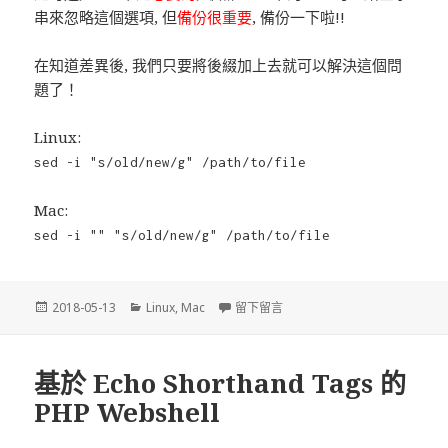
串來忽略這個選項, 但
備份很重要
, 備份一下啦!!
在知道差異後, 我們只要將後綴加上去就可以解決這個問
題了！
Linux:
sed -i "s/old/new/g" /path/to/file
Mac:
sed -i "" "s/old/new/g" /path/to/file
發
2018-05-13
分
Linux
,
Mac
留下留言
在 MAC 下執行 sed 指令出現錯誤:
佈
類
於
基於 Echo Shorthand Tags 的
PHP Webshell