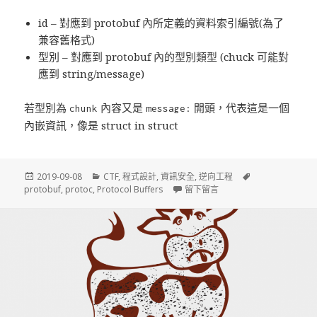
id – 對應到 protobuf 內所定義的資料索引編號(為了
兼容舊格式)
型別 – 對應到 protobuf 內的型別類型 (chuck 可能對
應到 string/message)
若型別為
內容又是
開頭，代表這是一個
chunk
message:
內嵌資訊，像是 struct in struct
發
2019-09-08
分
CTF
,
程式設計
,
資訊安全
,
逆向工程
標
protobuf
佈
,
protoc
,
Protocol Buffers
類
留下留言
在 使用 protobuf ins
籤
於