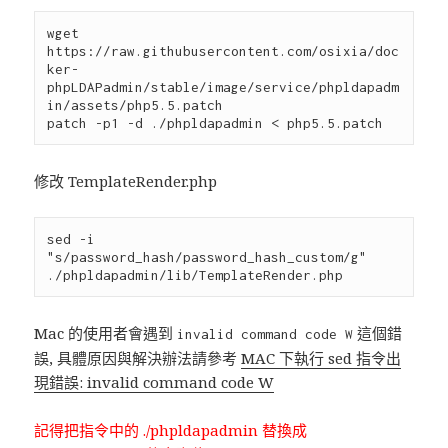
wget 
https://raw.githubusercontent.com/osixia/doc
ker-
phpLDAPadmin/stable/image/service/phpldapadm
in/assets/php5.5.patch

修改 TemplateRender.php
sed -i 
"s/password_hash/password_hash_custom/g" 
Mac 的使用者會遇到
這個錯
invalid command code W
誤, 具體原因與解決辦法請參考
MAC 下執行 sed 指令出
現錯誤: invalid command code W
記得把指令中的 ./phpldapadmin 替換成