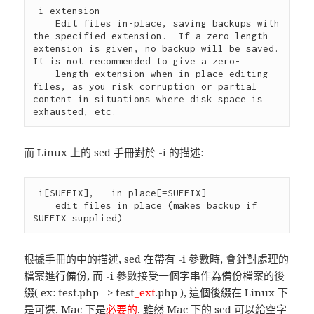
-i extension

    Edit files in-place, saving backups with 
the specified extension.  If a zero-length 
extension is given, no backup will be saved.  
It is not recommended to give a zero-

    length extension when in-place editing 
files, as you risk corruption or partial 
content in situations where disk space is 
而 Linux 上的 sed 手冊對於 -i 的描述:
-i[SUFFIX], --in-place[=SUFFIX]

    edit files in place (makes backup if 
根據手冊的中的描述, sed 在帶有 -i 參數時, 會針對處理的
檔案進行備份, 而 -i 參數接受一個字串作為備份檔案的後
綴( ex: test.php => test
_ext
.php ), 這個後綴在 Linux 下
是可選, Mac 下是
必要的
, 雖然 Mac 下的 sed 可以給空字