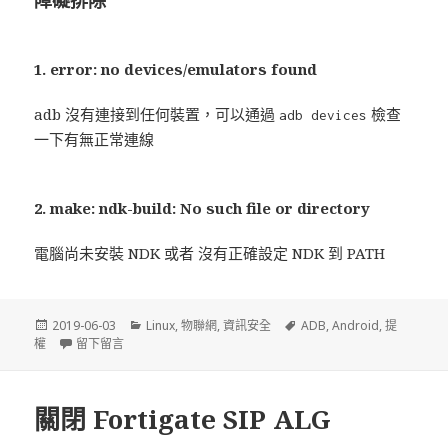
1. error: no devices/emulators found
adb 沒有連接到任何裝置，可以通過
檢查
adb devices
一下有無正常連線
2. make: ndk-build: No such file or directory
電腦尚未安裝 NDK 或者 沒有正確設定 NDK 到 PATH
發
2019-06-03
分
Linux
,
物聯網
,
資訊安全
標
ADB
,
Android
,
提
權
佈
留下留言
在 利用 DirtyCow(CVE-2016-5195) 攻擊 Android 裝置
類
籤
於
關閉 Fortigate SIP ALG