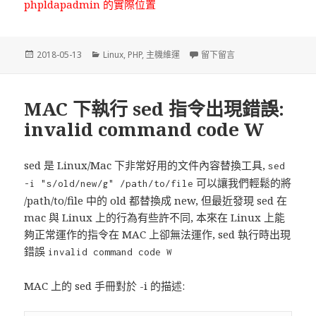
phpldapadmin 的實際位置
發
2018-05-13
分
Linux
,
PHP
,
主機維運
留下留言
在 PHP 7.0 下安裝
佈
類
於
MAC 下執行 sed 指令出現錯誤:
invalid command code W
sed 是 Linux/Mac 下非常好用的文件內容替換工具,
sed
可以讓我們輕鬆的將
-i "s/old/new/g" /path/to/file
/path/to/file 中的 old 都替換成 new, 但最近發現 sed 在
mac 與 Linux 上的行為有些許不同, 本來在 Linux 上能
夠正常運作的指令在 MAC 上卻無法運作, sed 執行時出現
錯誤
invalid command code W
MAC 上的 sed 手冊對於 -i 的描述: