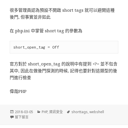
很多管理員認為預設不開啟 short tags 就可以避開這種
後門, 但事實並非如此
在 php.ini 中掌管 short tag 的參數為
官方對於 short_open_tag 的說明中有提到 <?= 並不包含
其中, 因此在做後門探測的時候, 記得也要針對這類型的後
門進行檢查
偉哉PHP
發
2018-03-05
分
PHP
,
資訊安全
標
shorttags
,
webshell
佈
留下留言
在 基於 Echo Shorthand Tags 的 PHP Webshell
類
籤
於