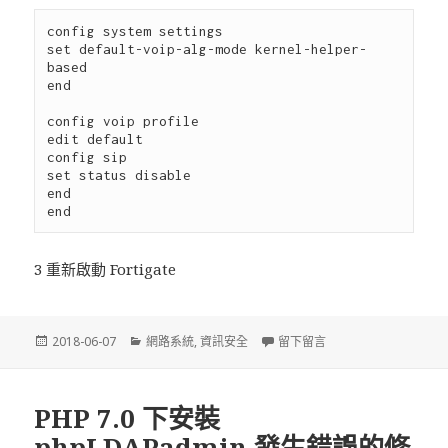
config system settings

set default-voip-alg-mode kernel-helper-
based

end

config voip profile

edit default

config sip

set status disable

end

3 重新啟動 Fortigate
發
2018-06-07
分
網路系統
,
資訊安全
留下留言
在 關閉 Fortigate SIP
佈
類
於
PHP 7.0 下安裝
phpLDAPadmin 發生錯誤的修