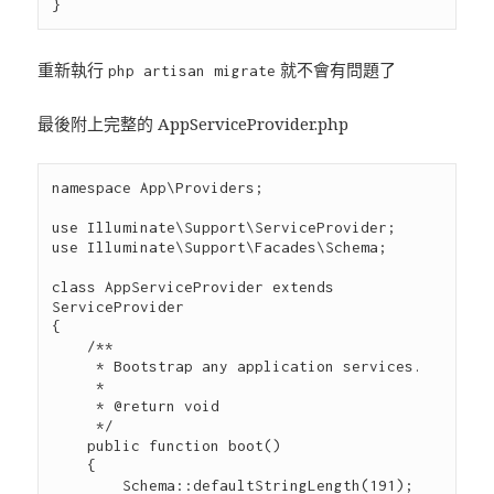
重新執行
就不會有問題了
php artisan migrate
最後附上完整的 AppServiceProvider.php
namespace App\Providers;

use Illuminate\Support\ServiceProvider;

use Illuminate\Support\Facades\Schema;

class AppServiceProvider extends 
ServiceProvider

{

    /**

     * Bootstrap any application services.

     *

     * @return void

     */

    public function boot()

    {

        Schema::defaultStringLength(191);
