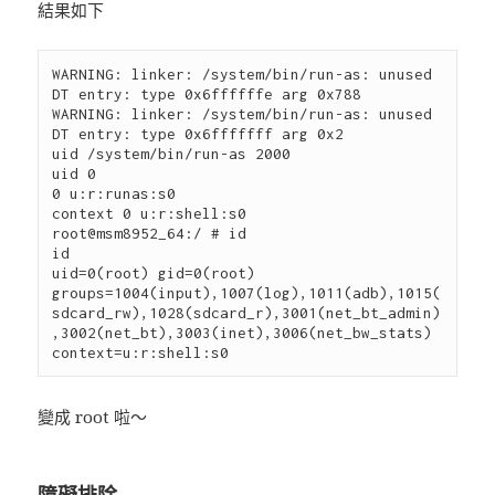
結果如下
WARNING: linker: /system/bin/run-as: unused 
DT entry: type 0x6ffffffe arg 0x788

WARNING: linker: /system/bin/run-as: unused 
DT entry: type 0x6fffffff arg 0x2

uid /system/bin/run-as 2000

uid 0

0 u:r:runas:s0

context 0 u:r:shell:s0

root@msm8952_64:/ # id

id

uid=0(root) gid=0(root) 
groups=1004(input),1007(log),1011(adb),1015(
sdcard_rw),1028(sdcard_r),3001(net_bt_admin)
,3002(net_bt),3003(inet),3006(net_bw_stats) 
變成 root 啦～
障礙排除