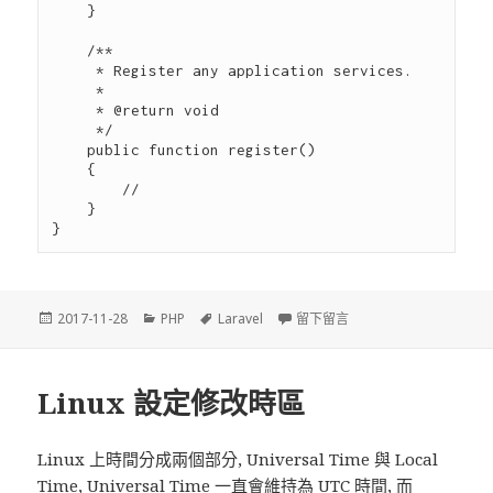
    }

    /**

     * Register any application services.

     *

     * @return void

     */

    public function register()

    {

        //

    }

發
2017-11-28
分
PHP
標
Laravel
留下留言
在 Laravel 常見問題: Spec
佈
類
籤
於
Linux 設定修改時區
Linux 上時間分成兩個部分, Universal Time 與 Local
Time, Universal Time 一直會維持為 UTC 時間, 而