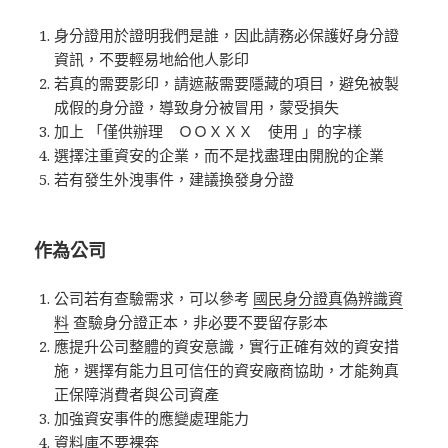
身分證用於證明我們是誰，因此請務必保護好身分證
資訊，不要輕易地給他人影印
若真的需要影印，請遮蔽需要隱藏的項目，避免被製
成假的身分證，導致身分被冒用，蒙受損失
加上 「僅供辦理 ＯＯＸＸＸ 使用 」的字樣
選擇注重資安的企業，而不是找盡理由開脫的企業
若有發生外洩事件，建議換發身分證
作為公司
公司若有查驗需求，可以參考
國民身分證真偽辨識資
料
查驗身分證正本，非必要不要留存影本
應提升公司整體的資安意識，實行正確有效的資安措
施，選擇有能力且可信任的資安廠商協助，才能夠真
正保障消費者與公司資產
加強資安事件的應變處理能力
資料庫不要裸奔