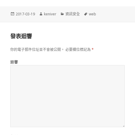
發
2017-03-19
作
keniver
分
資訊安全
標
web
佈
者
類
籤
於
發表迴響
你的電子郵件位址並不會被公開。
必要欄位標記為
*
迴響