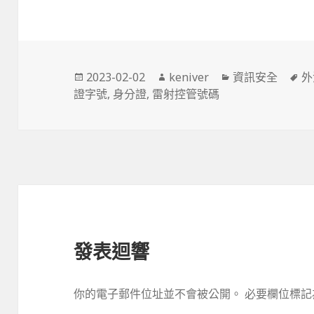
發
2023-02-02
作
keniver
分
資訊安全
標
外
證字號
佈
,
身分證
,
雷射控管號碼
者
類
籤
於
發表迴響
你的電子郵件位址並不會被公開。
必要欄位標