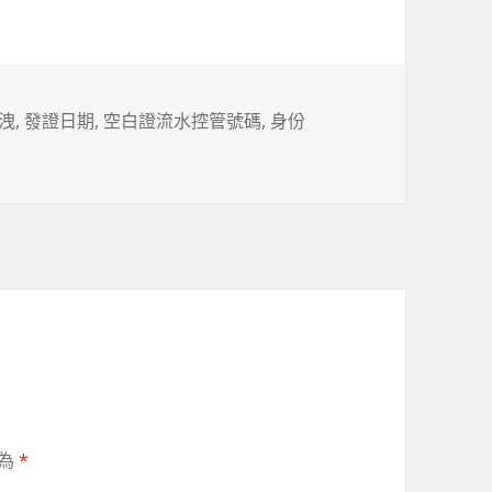
洩
,
發證日期
,
空白證流水控管號碼
,
身份
記為
*